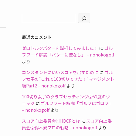
最近のコメント
ゼロトルクパターを試打してみました！
に
ゴル
フワード解説「パターに型なし」 – nonokogolf
より
コンスタントにいいスコアを出すために
に
ゴル
フ女子の“これで100切りできた！”マネジメント
編Part2 – nonokogolf
より
100切り女子のクラブセッティング②52度のウ
ェッジ
に
ゴルフワード解説「ゴルフはゴロフ」
– nonokogolf
より
スコア向上委員会①HDCPとは
に
スコア向上委
員会②鈴木愛プロの戦略 – nonokogolf
より