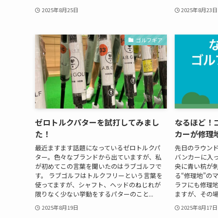
2025年8月25日
2025年8月23日
ゴルフギア
ゼロトルクパターを試打してみまし
なるほど！
た！
カーが修理
最近ますます話題になっているゼロトルクパ
先日のラウン
ター。色々なブランドから出ていますが、私
バンカーに入
が初めてこの言葉を聞いたのはラブゴルフで
央に青い杭が
す。 ラブゴルフはトルクフリーという言葉を
る“修理地”の
使ってますが、シャフト、ヘッドのねじれが
ラフにも修理
限りなく少ない挙動をするパターのこと...
ますが、その場
2025年8月19日
2025年8月17日