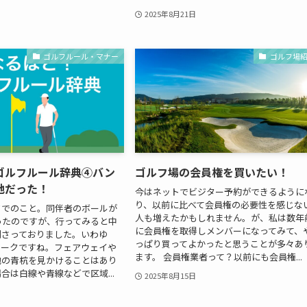
2025年8月21日
ゴルフルール・マナー
ゴルフ場
ゴルフルール辞典④バン
ゴルフ場の会員権を買いたい！
地だった！
今はネットでビジター予約ができるように
り、以前に比べて会員権の必要性を感じな
ドでのこと。同伴者のボールが
人も増えたかもしれません。が、私は数年
ったのですが、行ってみると中
に会員権を取得しメンバーになってみて、
刺さっておりました。いわゆ
っぱり買ってよかったと思うことが多々あ
マークですね。フェアウェイや
ます。 会員権業者って？以前にも会員権...
地の青杭を見かけることはあり
合は白線や青線などで区域...
2025年8月15日