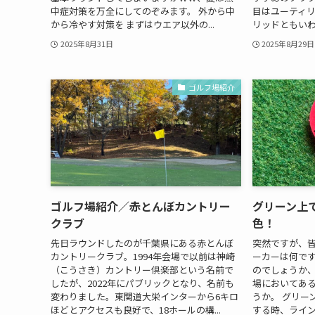
中症対策を万全にしてのぞみます。 外から中
目はユーティ
から冷やす対策を まずはウエア以外の...
リッドともいわ
2025年8月31日
2025年8月29日
ゴルフ場紹介
ゴルフ場紹介／赤とんぼカントリー
グリーン上
クラブ
色！
先日ラウンドしたのが千葉県にある赤とんぼ
突然ですが、
カントリークラブ。1994年会場で以前は神崎
ーカーは何です
（こうさき）カントリー倶楽部という名前で
のでしょうか
したが、2022年にパブリックとなり、名前も
場においてあ
変わりました。東関道大栄インターから6キロ
うか。 グリー
ほどとアクセスも良好で、18ホールの構...
する時、ライン