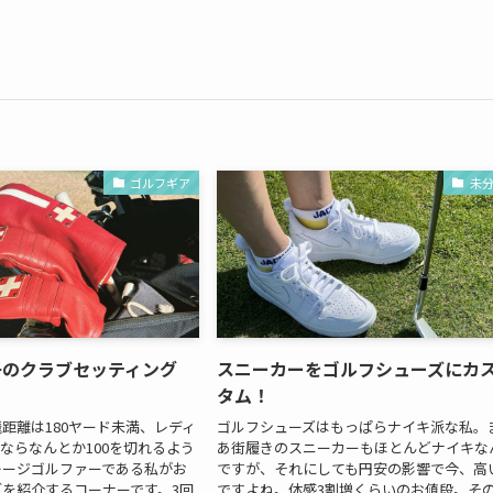
ゴルフギア
未
子のクラブセッティング
スニーカーをゴルフシューズにカ
タム！
距離は180ヤード未満、レディ
ゴルフシューズはもっぱらナイキ派な私。
ならなんとか100を切れるよう
あ街履きのスニーカーもほとんどナイキな
レージゴルファーである私がお
ですが、それにしても円安の影響で今、高
を紹介するコーナーです。3回
ですよね。体感3割増くらいのお値段。そ