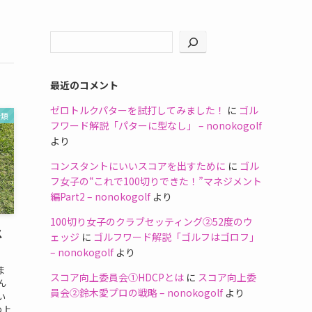
最近のコメント
ゼロトルクパターを試打してみました！
に
ゴル
分類
フワード解説「パターに型なし」 – nonokogolf
より
コンスタントにいいスコアを出すために
に
ゴル
フ女子の“これで100切りできた！”マネジメント
編Part2 – nonokogolf
より
100切り女子のクラブセッティング②52度のウ
ス
ェッジ
に
ゴルフワード解説「ゴルフはゴロフ」
– nonokogolf
より
ま
スコア向上委員会①HDCPとは
に
スコア向上委
ん
員会②鈴木愛プロの戦略 – nonokogolf
より
い
の上