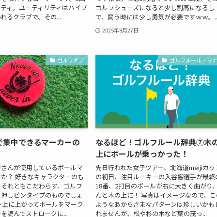
リティ。ユーティリティはハイブ
ゴルフシューズになると少し割高になるし
れるクラブで、その...
で、買う時には少し勇気が必要ですｗｗ。..
2025年8月27日
ゴルフギア
ゴルフルール・マ
で集中できるマーカーの
なるほど！ゴルフルール辞典⑦木
上にボールが乗っかった！
皆さんが使用しているボールマ
先日行われた女子ツアー、北海道meijiカッ
か？ 好きなキャラクターのも
の初日、注目ルーキーの入谷響選手が最終
、それともこだわらず、ゴルフ
18番、2打目のボールが右に大きく曲がり
る押しピンタイプのものでしょ
んと木の上に！ 写真はイメージなので、こ
ン上に上がってボールをマーク
ようなあからさまなパターンは珍しいかも
を読んでストロークに...
れませんが、松や杉の木など葉の茂っ...